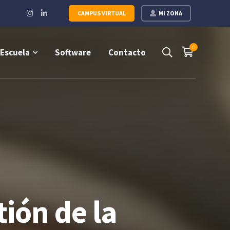
Instagram
LinkedIn
CAMPUS VIRTUAL
MI ZONA
Profile
Profile
0
Escuela
Software
Contacto
ión de la