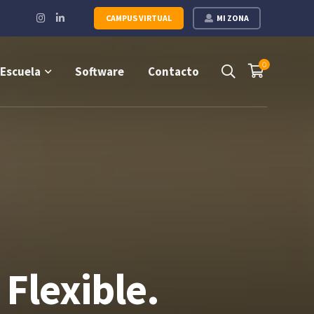
Instagram
LinkedIn
CAMPUS VIRTUAL
MI ZONA
Profile
Profile
0
Escuela
Software
Contacto
Flexible.