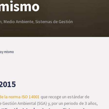
 mismo
n
,
Medio Ambiente
,
Sistemas de Gestión
hoy mismo
:2015
de la norma ISO 14001
que recoge un estándar de
 Gestión Ambiental (SGA) y, por un periodo de 3 años,