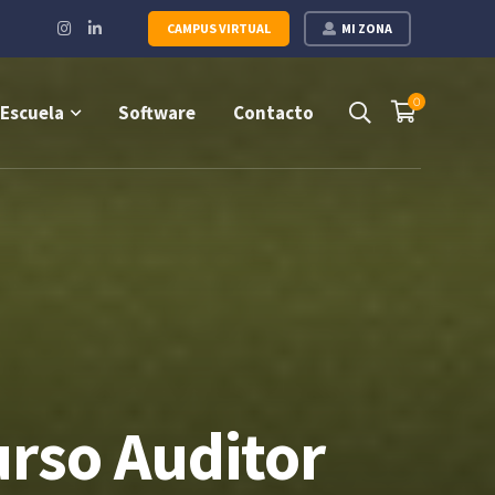
Instagram
LinkedIn
CAMPUS VIRTUAL
MI ZONA
Profile
Profile
0
Escuela
Software
Contacto
urso Auditor