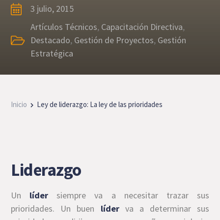
3 julio, 2015
Artículos Técnicos
,
Capacitación Directiva
,
Destacado
,
Gestión de Proyectos
,
Gestión
Estratégica
Inicio
Ley de liderazgo: La ley de las prioridades
Liderazgo
Un
líder
siempre va a necesitar trazar sus
prioridades. Un buen
líder
va a determinar sus