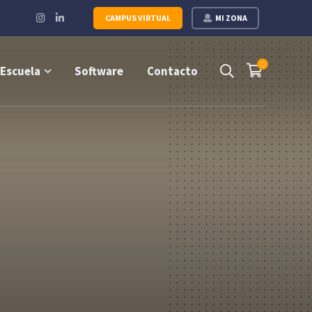
Instagram
LinkedIn
CAMPUS VIRTUAL
MI ZONA
Profile
Profile
0
Escuela
Software
Contacto