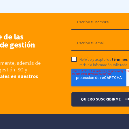
e de las
de gestión
He leído y acepto los
términos 
nalmente, además de
recibir la información solicitada.
gestión ISO y
ales en nuestros