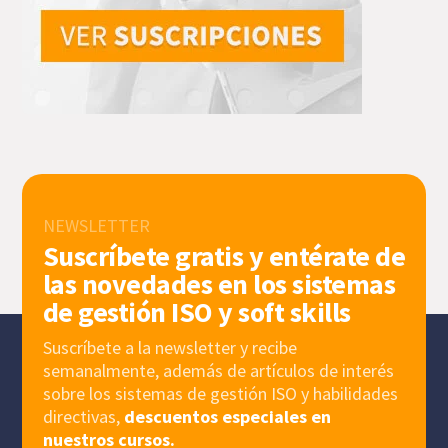
NEWSLETTER
Suscríbete gratis y entérate de
las novedades en los sistemas
de gestión ISO y soft skills
Suscríbete a la newsletter y recibe
semanalmente, además de artículos de interés
sobre los sistemas de gestión ISO y habilidades
directivas,
descuentos especiales en
nuestros cursos.