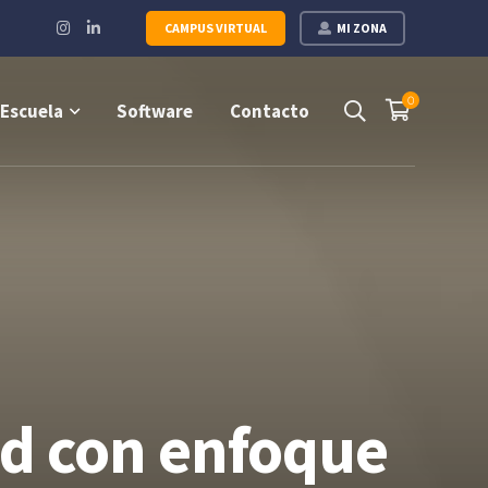
Instagram
LinkedIn
CAMPUS VIRTUAL
MI ZONA
Profile
Profile
0
Escuela
Software
Contacto
ad con enfoque