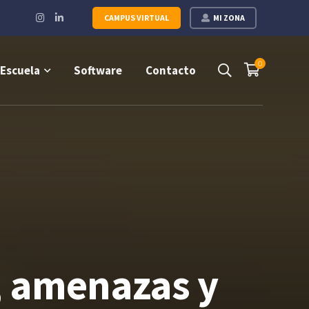
Instagram
LinkedIn
CAMPUS VIRTUAL
MI ZONA
Profile
Profile
0
Escuela
Software
Contacto
s, amenazas y