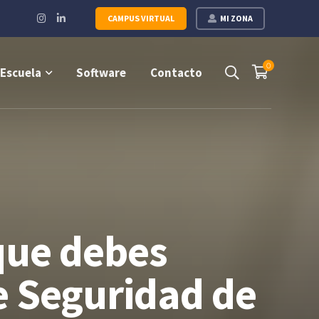
Instagram
LinkedIn
CAMPUS VIRTUAL
MI ZONA
Profile
Profile
0
Escuela
Software
Contacto
que debes
e Seguridad de