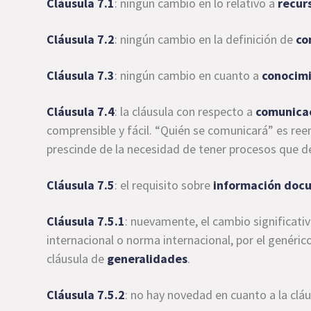
Cláusula 7.1
: ningún cambio en lo relativo a
recur
Cláusula 7.2
: ningún cambio en la definición de
co
Cláusula 7.3
: ningún cambio en cuanto a
conocim
Cláusula 7.4
: la cláusula con respecto a
comunica
comprensible y fácil. “Quién se comunicará” es re
prescinde de la necesidad de tener procesos que 
Cláusula 7.5
: el requisito sobre
información do
Cláusula 7.5.1
: nuevamente, el cambio significati
internacional o norma internacional, por el genéri
cláusula de
generalidades
.
Cláusula 7.5.2
: no hay novedad en cuanto a la clá