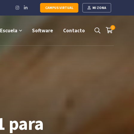
Instagram
LinkedIn
CAMPUS VIRTUAL
MI ZONA
Profile
Profile
0
Escuela
Software
Contacto
1 para