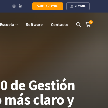
Instagram
LinkedIn
CAMPUS VIRTUAL
MI ZONA
Profile
Profile
0
Escuela
Software
Contacto
00 de Gestión
 más claro y