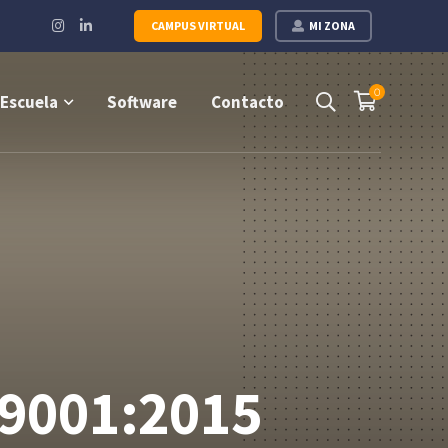
Instagram
LinkedIn
CAMPUS VIRTUAL
MI ZONA
Profile
Profile
0
Escuela
Software
Contacto
O 9001:2015