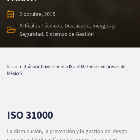
2 octubre, 2015
Artículos Técnicos
,
Destacado
,
Riesgos y
Seguridad
,
Sistemas de Gestión
Inicio
¿Cómo influye la norma ISO 31000 en las empresas de
México?
ISO 31000
La disminución, la prevención y la gestión del riesgo
son parte del día a día en las empresas que han