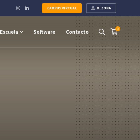
Instagram
LinkedIn
CAMPUS VIRTUAL
MI ZONA
Profile
Profile
0
Escuela
Software
Contacto