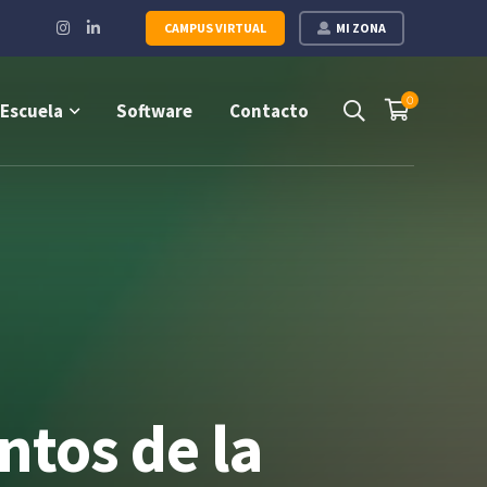
Instagram
LinkedIn
CAMPUS VIRTUAL
MI ZONA
Profile
Profile
0
Escuela
Software
Contacto
ntos de la