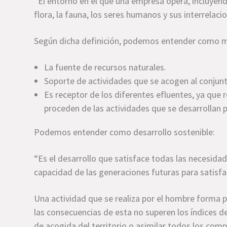
“El entorno en el que una empresa opera, incluyendo e
flora, la fauna, los seres humanos y sus interrelaci
Según dicha definición, podemos entender como 
La fuente de recursos naturales.
Soporte de actividades que se acogen al conjunt
Es receptor de los diferentes efluentes, ya que r
proceden de las actividades que se desarrollan 
Podemos entender como desarrollo sostenible:
“Es el desarrollo que satisface todas las necesida
capacidad de las generaciones futuras para satisfac
Una actividad que se realiza por el hombre forma 
las consecuencias de esta no superen los índices de
de acogida del territorio o asimilar todos los com