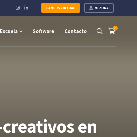
Instagram
LinkedIn
CAMPUS VIRTUAL
MI ZONA
Profile
Profile
0
Escuela
Software
Contacto
-creativos en