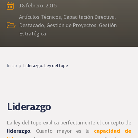
18 febrero, 2015
Artículos Técnicos
,
Capacitación Directiva
,
Destacado
,
Gestión de Proyectos
,
Gestión
Estratégica
Inicio
Liderazgo: Ley del tope
Liderazgo
La ley del tope explica perfectamente el concepto de
liderazgo
. Cuanto mayor es la
capacidad de