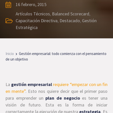
16 febrero, 2015
Artículos Técnicos
,
Balanced Scorecard
,
Capacitación Directiva
,
Destacado
,
Gestión
Estratégica
Inicio
Gestión empresarial: todo comienza con el pensamiento
de un objetivo
La
gestión
empresarial
requiere “empezar con un fin
en mente”
. Esto nos quiere decir que el primer paso
para emprender un
plan de negocio
es tener una
visión de futuro. Esta es la forma de iniciar
correctamente la ejecución de nuestra
estrategia
. Es