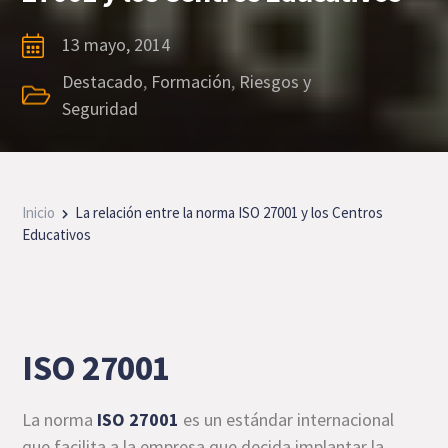
13 mayo, 2014
Destacado
,
Formación
,
Riesgos y
Seguridad
Inicio
La relación entre la norma ISO 27001 y los Centros
Educativos
ISO 27001
La norma
ISO 27001
es un estándar internacional
que facilita a la empresa que decida implantar la