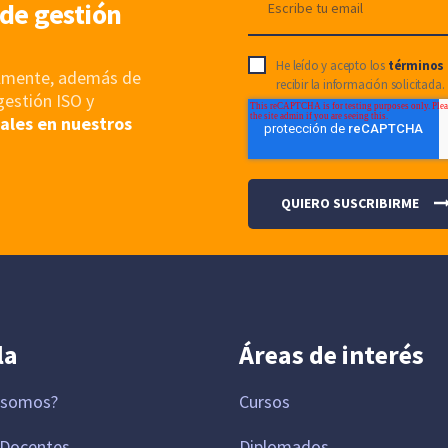
de gestión
He leído y acepto los
términos 
nalmente, además de
recibir la información solicitada.
gestión ISO y
ales en nuestros
la
Áreas de interés
 somos?
Cursos
 Docentes
Diplomados