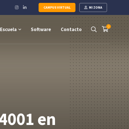
Instagram
LinkedIn
CAMPUS VIRTUAL
MI ZONA
Profile
Profile
0
Escuela
Software
Contacto
14001 en