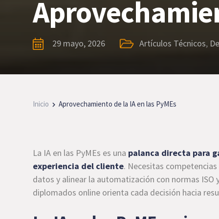
Aprovechamient
29 mayo, 2026
Artículos Técnicos
,
De
Inicio
Aprovechamiento de la IA en las PyMEs
La IA en las PyMEs es una
palanca directa para ga
experiencia del cliente
. Necesitas competencias 
datos y alinear la automatización con normas ISO y
diplomados online orienta cada decisión hacia res