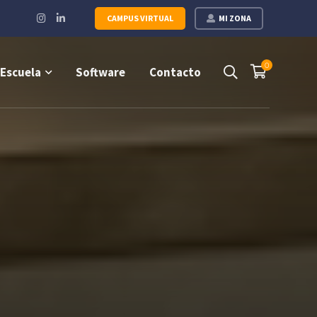
Instagram
LinkedIn
CAMPUS VIRTUAL
MI ZONA
Profile
Profile
0
Escuela
Software
Contacto