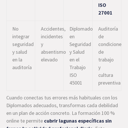
ISO
27001
No
Accidentes,
Diplomado
Auditoría
integrar
incidentes
en
de
seguridad
y
Seguridad
condiciones
y salud
absentismo
y Salud
de
en la
elevado
en el
trabajo
auditoría
Trabajo
y
ISO
cultura
45001
preventiva
Cuando conectas tus errores más habituales con los
Diplomados adecuados, transformas cada debilidad
en un plan de acción concreto. La formación 100 %
online te permite
cubrir lagunas específicas sin