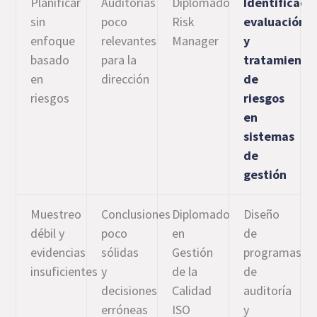
Planificar
Auditorías
Diplomado
Identificaci
sin
poco
Risk
evaluación
enfoque
relevantes
Manager
y
basado
para la
tratamiento
en
dirección
de
riesgos
riesgos
en
sistemas
de
gestión
Muestreo
Conclusiones
Diplomado
Diseño
débil y
poco
en
de
evidencias
sólidas
Gestión
programas
insuficientes
y
de la
de
decisiones
Calidad
auditoría
erróneas
ISO
y