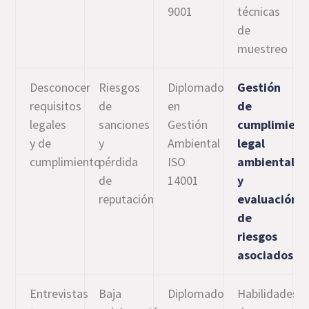
9001
técnicas
de
muestreo
Desconocer
Riesgos
Diplomado
Gestión
requisitos
de
en
de
legales
sanciones
Gestión
cumplimient
y de
y
Ambiental
legal
cumplimiento
pérdida
ISO
ambiental
de
14001
y
reputación
evaluación
de
riesgos
asociados
Entrevistas
Baja
Diplomado
Habilidades