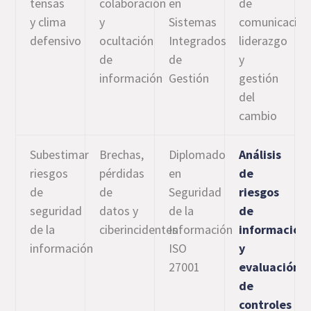
tensas
colaboración
en
de
y clima
y
Sistemas
comunicación
defensivo
ocultación
Integrados
liderazgo
de
de
y
información
Gestión
gestión
del
cambio
Subestimar
Brechas,
Diplomado
Análisis
riesgos
pérdidas
en
de
de
de
Seguridad
riesgos
seguridad
datos y
de la
de
de la
ciberincidentes
Información
información
información
ISO
y
27001
evaluación
de
controles