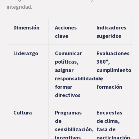
integridad.
Dimensión
Acciones
Indicadores
clave
sugeridos
Liderazgo
Comunicar
Evaluaciones
políticas,
360º,
asignar
cumplimiento
responsabilidades,
de
formar
formación
directivos
Cultura
Programas
Encuestas
de
de clima,
sensibilización,
tasa de
incentivos
participación