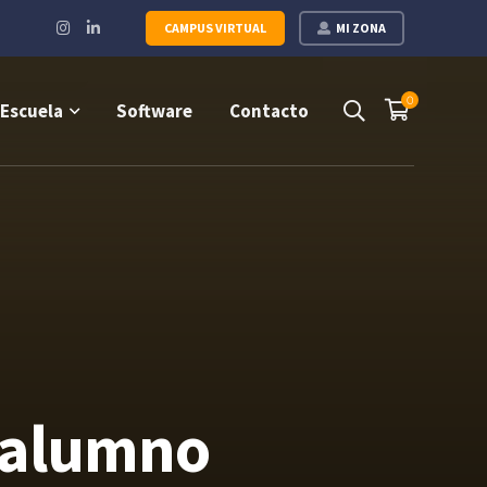
Instagram
LinkedIn
CAMPUS VIRTUAL
MI ZONA
Profile
Profile
0
Escuela
Software
Contacto
 alumno