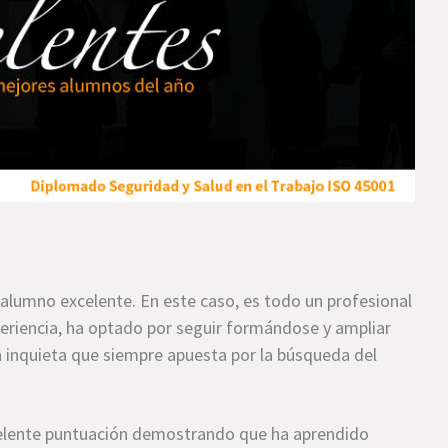
umno excelente. En este caso, es todo un profesional
periencia, ha optado por seguir formándose y ampliar
 inquieta que siempre apuesta por la búsqueda del
elente puntuación demostrando que ha aprendido