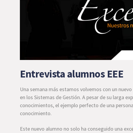
Entrevista alumnos EEE
Una semana más estamos volvemos con un nuevo al
en los Sistemas de Gestión. A pesar de su larga ex
conocimientos, el ejemplo perfecto de una persona
conocimiento.
Este nuevo alumno no solo ha conseguido una exc