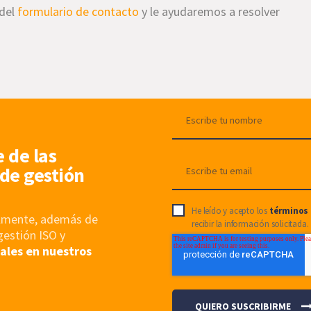
 del
formulario de contacto
y le ayudaremos a resolver
e de las
de gestión
He leído y acepto los
términos 
nalmente, además de
recibir la información solicitada.
gestión ISO y
ales en nuestros