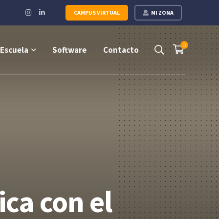
Instagram
LinkedIn
CAMPUS VIRTUAL
MI ZONA
Profile
Profile
0
Escuela
Software
Contacto
ca con el