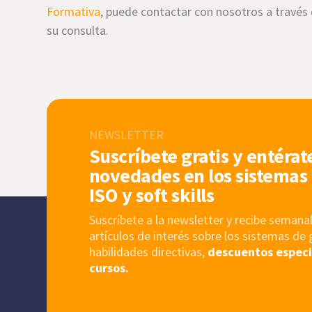
Formativa
, puede contactar con nosotros a través
su consulta.
NEWSLETTER
Suscríbete gratis y entérat
novedades en los sistemas 
ISO y soft skills
Suscríbete a la newsletter y recibe sema
artículos de interés sobre los sistemas de 
habilidades directivas,
descuentos especi
cursos.