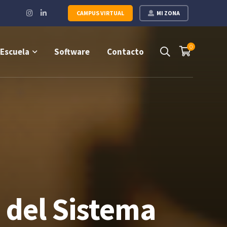
Instagram
LinkedIn
CAMPUS VIRTUAL
MI ZONA
Profile
Profile
0
Escuela
Software
Contacto
 del Sistema