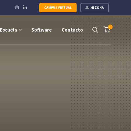
Instagram
LinkedIn
CAMPUS VIRTUAL
MI ZONA
Profile
Profile
0
Escuela
Software
Contacto