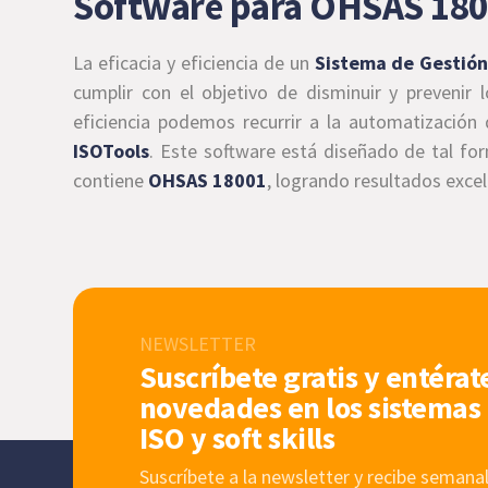
Software para OHSAS 18
La eficacia y eficiencia de un
Sistema de Gestión
cumplir con el objetivo de disminuir y prevenir l
eficiencia podemos recurrir a la automatizaci
ISOTools
. Este software está diseñado de tal fo
contiene
OHSAS 18001
, logrando resultados exce
NEWSLETTER
Suscríbete gratis y entérat
novedades en los sistemas 
ISO y soft skills
Suscríbete a la newsletter y recibe sema