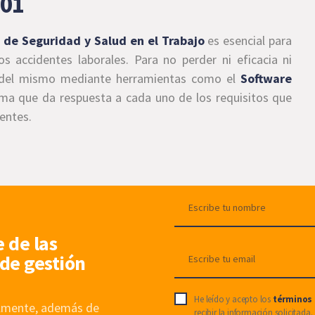
001
 de Seguridad y Salud en el Trabajo
es esencial para
os accidentes laborales. Para no perder ni eficacia ni
ón del mismo mediante herramientas como el
Software
rma que da respuesta a cada uno de los requisitos que
lentes.
e de las
de gestión
He leído y acepto los
términos 
nalmente, además de
recibir la información solicitada.