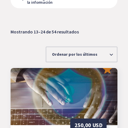
la información
Ordenado
Mostrando 13–24 de 54 resultados
por
los
últimos
250,00
USD