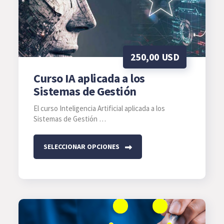
250,00
USD
Curso IA aplicada a los
Sistemas de Gestión
El curso Inteligencia Artificial aplicada a los
Sistemas de Gestión …
SELECCIONAR OPCIONES
Este
producto
tiene
múltiples
variantes.
Las