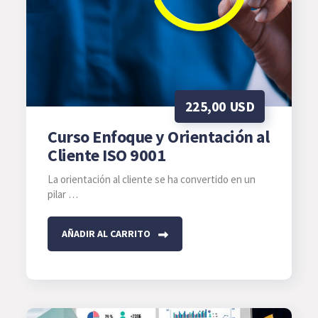
opciones
se
pueden
elegir
en
225,00
USD
la
página
Curso Enfoque y Orientación al
de
Cliente ISO 9001
producto
La orientación al cliente se ha convertido en un
pilar …
AÑADIR AL CARRITO