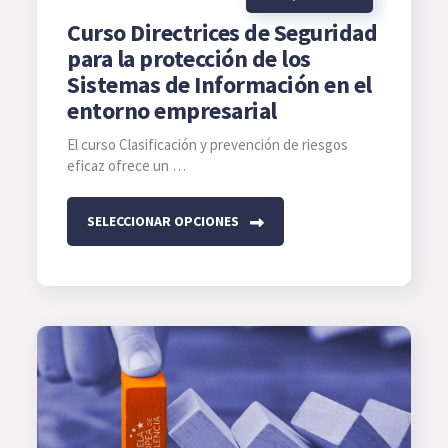
Curso Directrices de Seguridad
para la protección de los
Sistemas de Información en el
entorno empresarial
El curso Clasificación y prevención de riesgos
eficaz ofrece un …
SELECCIONAR OPCIONES
Este
producto
tiene
múltiples
variantes.
Las
opciones
se