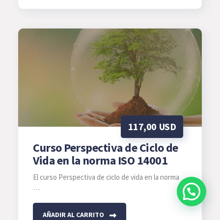
tiene
múltiples
variantes.
Las
opciones
se
pueden
elegir
en
117,00
USD
la
página
Curso Perspectiva de Ciclo de
de
Vida en la norma ISO 14001
producto
El curso Perspectiva de ciclo de vida en la norma
…
AÑADIR AL CARRITO