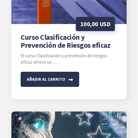
pueden
elegir
en
100,00
USD
la
página
Curso Clasificación y
de
Prevención de Riesgos eficaz
producto
El curso Clasificación y prevención de riesgos
eficaz ofrece un …
AÑADIR AL CARRITO