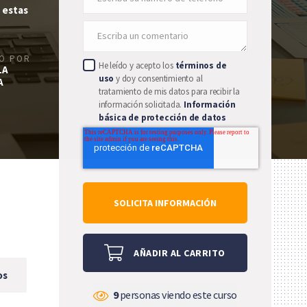
 estas
DO POR
He leído y acepto los
términos de
LA
uso
y doy consentimiento al
A
tratamiento de mis datos para recibir la
información solicitada.
Información
básica de protección de datos
AÑADIR AL CARRITO
os
9
personas viendo este curso