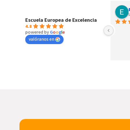
Janette Gomez
last year
Escuela Europea de Excelencia
4.8
powered by
G
o
o
g
l
e
valóranos en