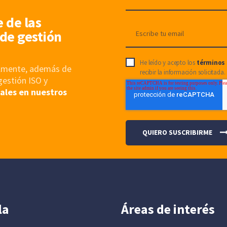
e de las
de gestión
He leído y acepto los
términos 
nalmente, además de
recibir la información solicitada.
gestión ISO y
ales en nuestros
la
Áreas de interés