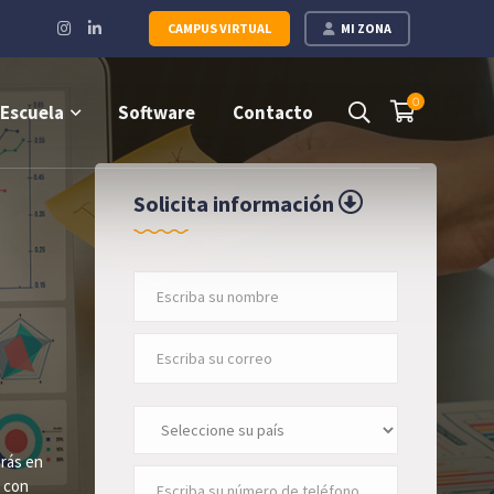
Instagram
LinkedIn
CAMPUS VIRTUAL
MI ZONA
Profile
Profile
0
Escuela
Software
Contacto
Solicita información
arás en
s con