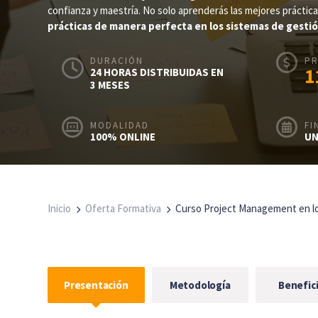
confianza y maestría. No solo aprenderás las mejores práct
prácticas de manera perfecta en los sistemas de gesti
DURACIÓN
PR
1
24 HORAS DISTRIBUIDAS EN
3 MESES
MODALIDAD
FI
100% ONLINE
UN
Inicio
Oferta Formativa
Curso Project Management en l
Presentación
Metodología
Benefic