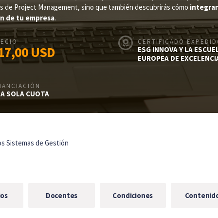
icas de Project Management, sino que también descubrirás cómo
integrar
ón de tu empresa
.
ECIO
CERTIFICADO EXPEDI
17,00
USD
ESG INNOVA Y LA ESCUE
EUROPEA DE EXCELENCI
NANCIACIÓN
A SOLA CUOTA
os Sistemas de Gestión
ios
Docentes
Condiciones
Contenid