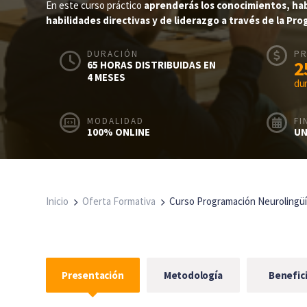
En este curso práctico
aprenderás los conocimientos, habi
habilidades directivas y de liderazgo a través de la Pr
DURACIÓN
PR
2
65 HORAS DISTRIBUIDAS EN
4 MESES
du
MODALIDAD
FI
100% ONLINE
UN
Inicio
Oferta Formativa
Curso Programación Neurolingüís
Presentación
Metodología
Benefic