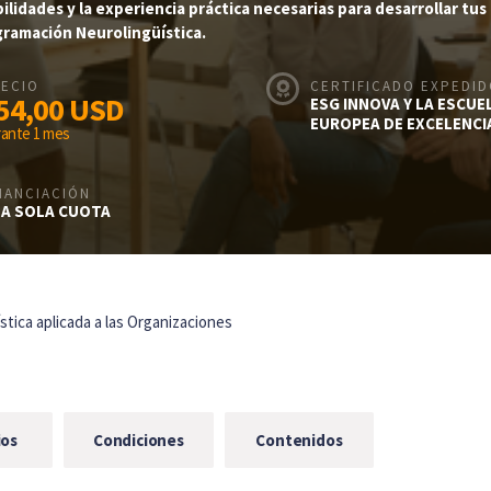
lidades y la experiencia práctica necesarias para desarrollar tus
ogramación Neurolingüística.
ECIO
CERTIFICADO EXPEDI
54,00
USD
ESG INNOVA Y LA ESCUE
EUROPEA DE EXCELENCI
rante 1 mes
NANCIACIÓN
A SOLA CUOTA
tica aplicada a las Organizaciones
ios
Condiciones
Contenidos