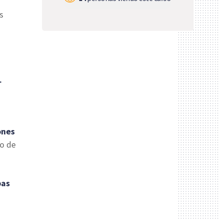
s
L
ones
do de
bas