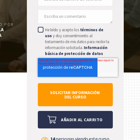
DO POR
LA
He leído y acepto los
términos de
A
uso
y doy consentimiento al
tratamiento de mis datos para recibir la
información solicitada.
Información
básica de protección de datos
AÑADIR AL CARRITO
14
personas viendo este curso