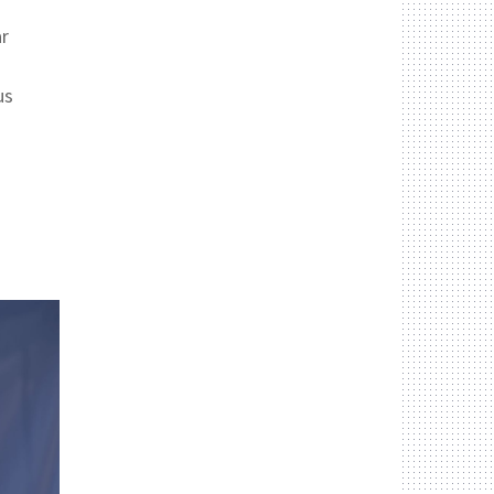
ar
us