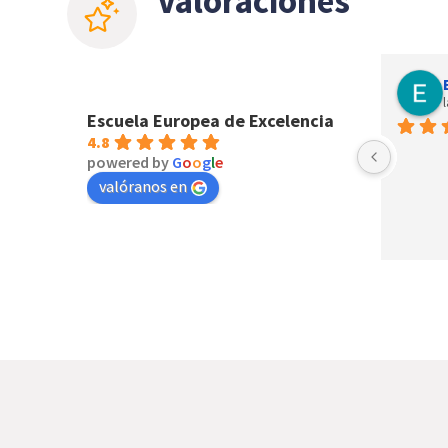
Valoraciones
Janette Gomez
last year
Escuela Europea de Excelencia
4.8
powered by
G
o
o
g
l
e
valóranos en