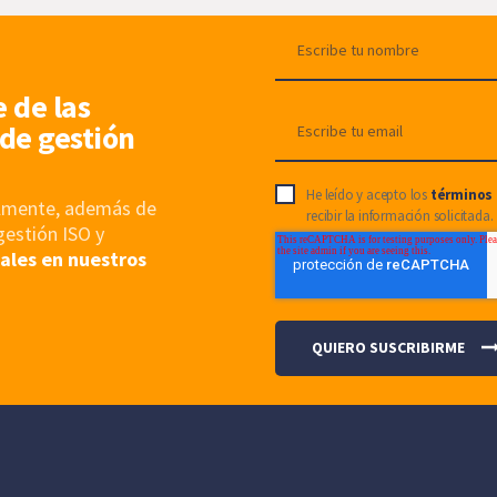
e de las
de gestión
He leído y acepto los
términos 
nalmente, además de
recibir la información solicitada.
gestión ISO y
ales en nuestros