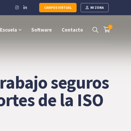
Instagram
LinkedIn
CAMPUS VIRTUAL
MI ZONA
Profile
Profile
0
Escuela
Software
Contacto
trabajo seguros
ortes de la ISO