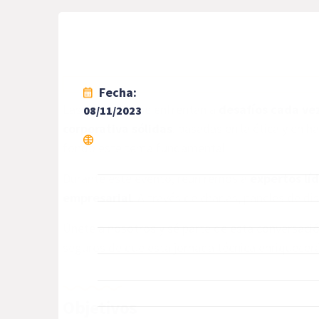
Fecha:
Las empresas se enfrentan a
desafíos cada ve
08/11/2023
corporativa sólidas
, basadas en la ética y en 
fondo este tema fundamental.
Durante este evento, reuniremos a
expertos lí
empresarial
. A través de charlas, paneles de d
Únete a nosotros y sé parte de esta conversaci
seguros de que esta jornada técnica enriquecerá
Objetivos