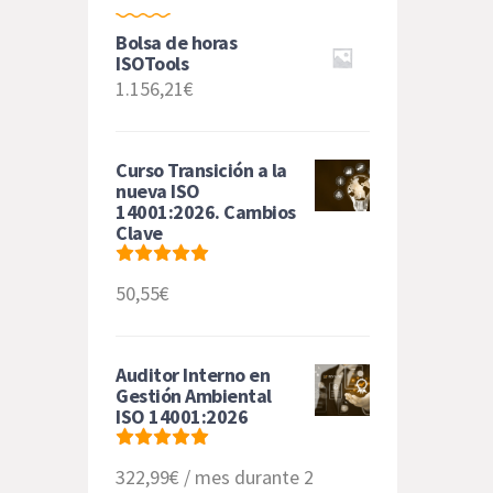
Bolsa de horas
ISOTools
1.156,21€
Curso Transición a la
nueva ISO
14001:2026. Cambios
Clave
Valorado
50,55€
con
5
de 5
Auditor Interno en
Gestión Ambiental
ISO 14001:2026
Valorado
322,99€
/ mes durante 2
con
5.00