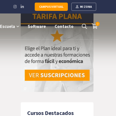
Instagram
LinkedIn
CAMPUS VIRTUAL
MI ZONA
Profile
Profile
0
Escuela
Software
Contacto
Cursos Destacados