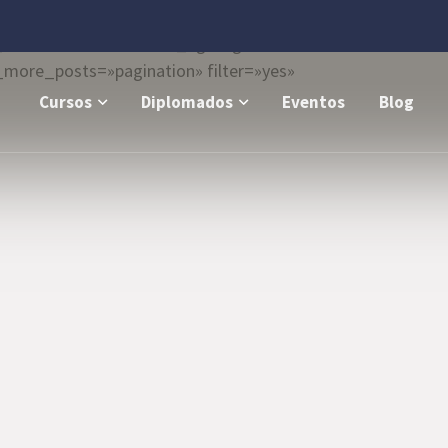
o_view=»left-info» thumb_bg=»lighten»
more_posts=»pagination» filter=»yes»
Cursos
Diplomados
Eventos
Blog