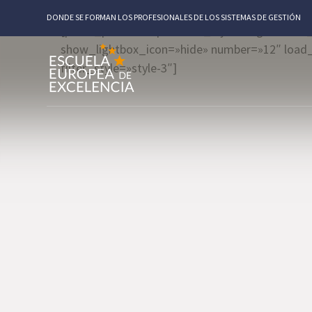
DONDE SE FORMAN LOS PROFESIONALES DE LOS SISTEMAS DE GESTIÓN
[porto_portfolios portfolio_layout=»grid» inf
show_lightbox_icon=»hide» number=»12″ load_
filter_style=»style-3″]