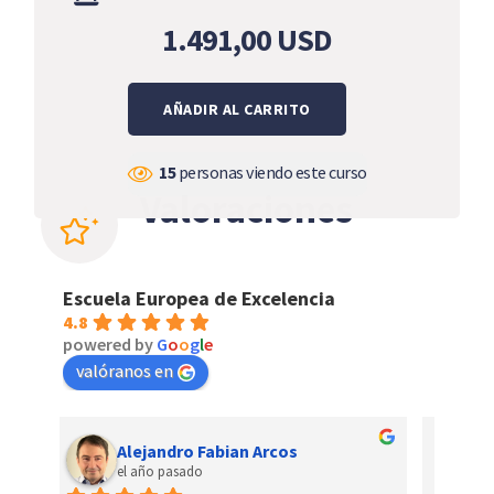
1.491,00
USD
AÑADIR AL CARRITO
15
personas viendo este curso
Valoraciones
Escuela Europea de Excelencia
4.8
powered by
G
o
o
g
l
e
valóranos en
Rommel Calogero
el año pasado