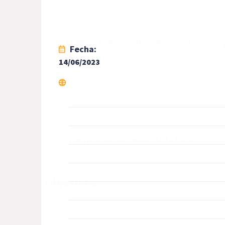
ISO 31000 es la norma internacional para la 
Fecha:
gobierno hasta las organizaciones sin fines de l
14/06/2023
El primer principio de ISO 31000 es “Identificar 
Tienes que hacer un inventario de las cosas que 
abordar esos problemas si surgen.
El segundo principio es “Identificar y selecciona
hacer frente a cada riesgo de la lista
.
Objetivos
Ayudar a comprender la importancia de los princ