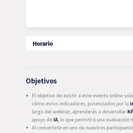
Horario
Objetivos
El objetivo de asistir a este evento online so
cómo estos indicadores, potenciados por la
i
largo del webinar, aprenderás a desarrollar
KP
apoyo de
IA
, lo que permitirá una evaluación
Al convertirte en uno de nuestros participant