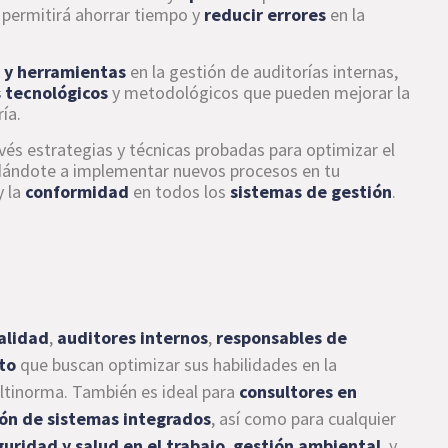
 permitirá ahorrar tiempo y
reducir errores
en la
s y herramientas
en la gestión de auditorías internas,
 tecnológicos
y metodológicos que pueden mejorar la
ía.
vés estrategias y técnicas probadas para optimizar el
udándote a implementar nuevos procesos en tu
y la
conformidad
en todos los
sistemas de gestión
.
calidad
,
auditores internos
,
responsables de
to
que buscan optimizar sus habilidades en la
ultinorma. También es ideal para
consultores en
ón de sistemas integrados
, así como para cualquier
guridad y salud en el trabajo
,
gestión ambiental
, y