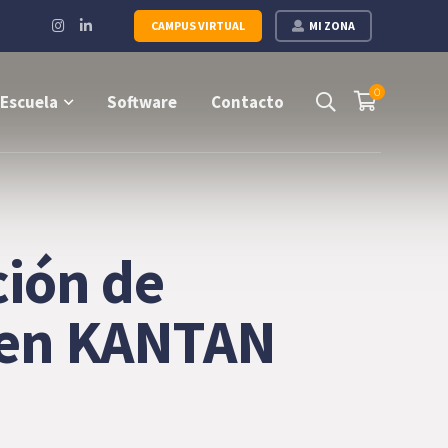
Instagram
LinkedIn
CAMPUS VIRTUAL
MI ZONA
Profile
Profile
0
Escuela
Software
Contacto
ción de
 en KANTAN