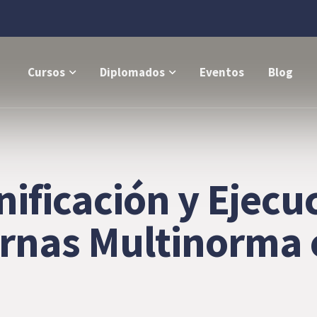
Cursos
Diplomados
Eventos
Blog
ificación y Ejecu
ternas Multinorma