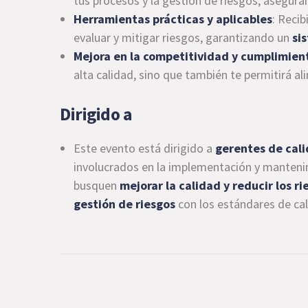
tus procesos y la gestión de riesgos, asegur
Herramientas prácticas y aplicables
: Reci
evaluar y mitigar riesgos, garantizando un
si
Mejora en la competitividad y cumplimien
alta calidad, sino que también te permitirá al
Dirigido a
Este evento está dirigido a
gerentes de cal
involucrados en la implementación y manteni
busquen
mejorar la calidad y reducir los r
gestión de riesgos
con los estándares de ca