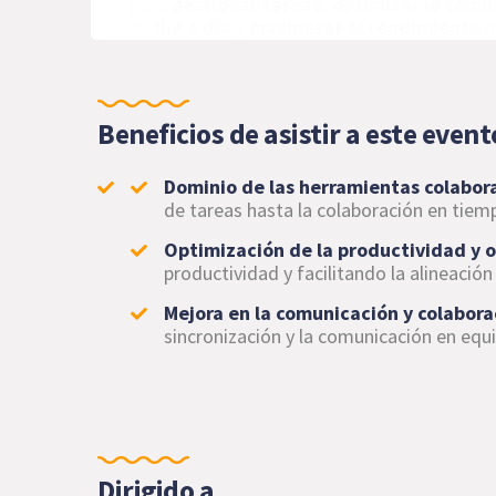
para
gestionar tareas, optimizar la comun
su
día a día
y
maximizar el rendimiento
d
Beneficios de asistir a este event
Dominio de las herramientas colabor
de tareas hasta la colaboración en tiem
Optimización de la productividad y 
productividad y facilitando la alineació
Mejora en la comunicación y colabora
sincronización y la comunicación en equi
Dirigido a