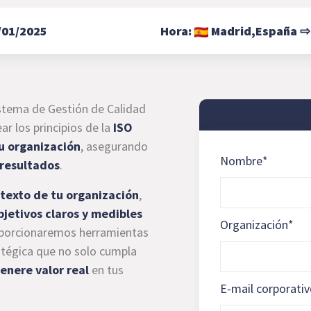
/01/2025
Hora:
Madrid,
España
istema de Gestión de Calidad
r los principios de la
ISO
tu organización
, asegurando
Nombre
*
 resultados
.
ntexto de tu organización
,
bjetivos claros y medibles
Organización
*
oporcionaremos herramientas
atégica que no solo cumpla
enere valor real
en tus
E-mail corporati