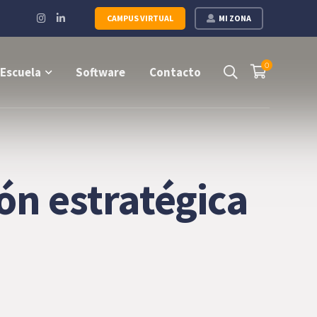
Instagram
LinkedIn
CAMPUS VIRTUAL
MI ZONA
Profile
Profile
0
Escuela
Software
Contacto
ón estratégica