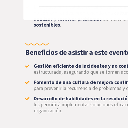
El objetivo principal del workshop es enseña
no conformidades, promoviendo una
cultu
analizar y resolver problemas
de manera 
sostenibles
.
Beneficios de asistir a este event
Gestión eficiente de incidentes y no co
estructurada, asegurando que se tomen acci
Fomento de una cultura de mejora conti
para prevenir la recurrencia de problemas y
Desarrollo de habilidades en la resoluci
les permitirá implementar soluciones eficac
organización.