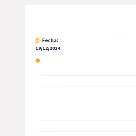
¿Te gustaría impulsar una
cultura de mejora co
Fecha:
conformidades
a través de herramientas prácti
19/12/2024
sostenibles
que contribuyan a la mejora consta
Durante este evento online, exploraremos cómo 
manera eficiente y estructurada
. Con el apo
sino también
prevenir su recurrencia y fortal
Este workshop es ideal para gestores de calida
procesos de control y fomentar la eficiencia
Objetivos