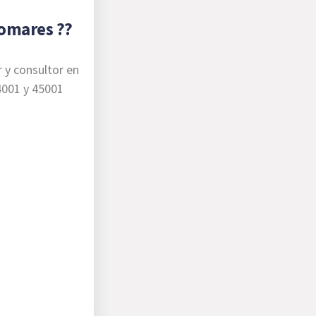
lomares ??
r y consultor en
4001 y 45001