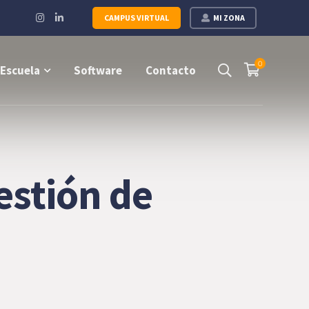
Instagram
LinkedIn
CAMPUS VIRTUAL
MI ZONA
Profile
Profile
0
Escuela
Software
Contacto
estión de