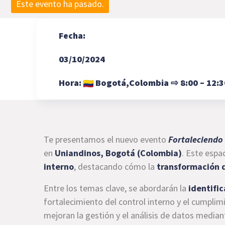
Este evento ha pasado.
Fecha:
03/10/2024
Hora:
Bogotá,
Colombia
⇨
8:00 – 12:
Te presentamos el nuevo evento
Fortaleciendo 
en
Uniandinos, Bogotá (Colombia)
. Este espa
interno
, destacando cómo la
transformación d
Entre los temas clave, se abordarán la
identific
fortalecimiento del control interno y el cumpli
mejoran la gestión y el análisis de datos media