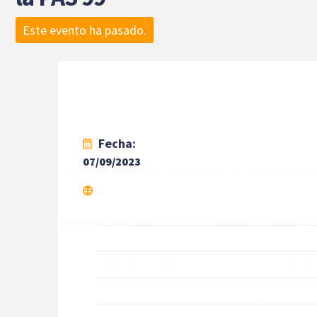
Este evento ha pasado.
En este caso práctico, se explorará a fondo los 
Fecha:
norma PAS 99. Sumérgete en el mundo de la ges
07/09/2023
comprendemos y abordamos el contexto emp
Nuestro evento reúne a expertos líderes en el c
adaptar y optimizar los sistemas integrados
gestión efectiva de las partes interesadas, se 
decisiones informada y la satisfacción de la
No pierdas la oportunidad de aprender de casos 
4.1 y 4.2. Ya seas un experto en gestión en bu