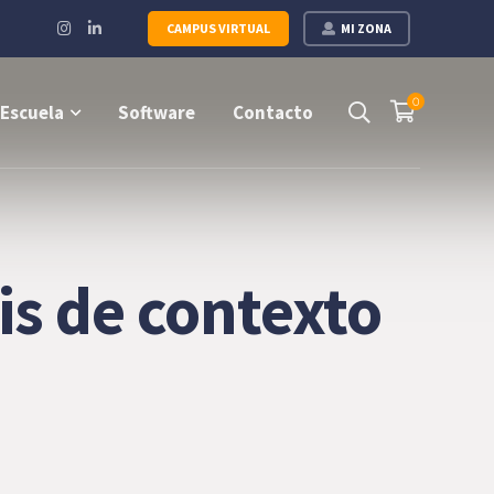
Instagram
LinkedIn
CAMPUS VIRTUAL
MI ZONA
Profile
Profile
0
Escuela
Software
Contacto
sis de contexto