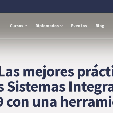
Cursos
Diplomados
Eventos
Blog
 Las mejores práct
os Sistemas Integr
9 con una herrami