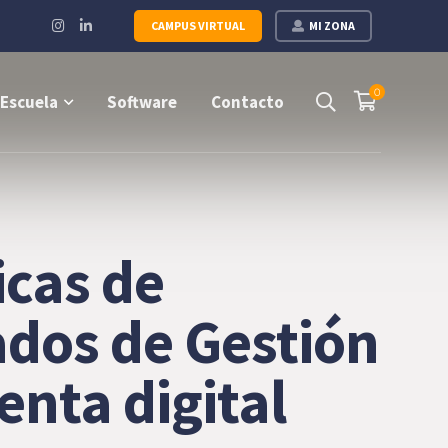
Instagram
LinkedIn
CAMPUS VIRTUAL
MI ZONA
Profile
Profile
0
Escuela
Software
Contacto
icas de
ados de Gestión
enta digital