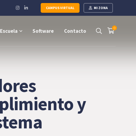
Instagram
LinkedIn
CAMPUS VIRTUAL
MI ZONA
Profile
Profile
0
Escuela
Software
Contacto
dores
plimiento y
istema