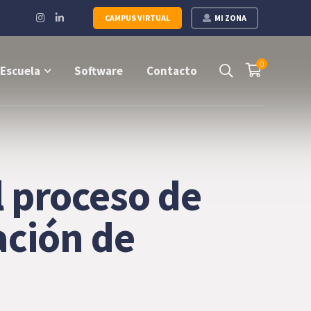
Instagram
LinkedIn
CAMPUS VIRTUAL
MI ZONA
Profile
Profile
0
Escuela
Software
Contacto
l proceso de
ación de