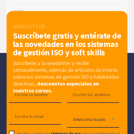
DATE:
NEWSLETTER
TIME:
Suscríbete gratis y entérate de
las novedades en los sistemas
PHONE:
de gestión ISO y soft skills
Suscríbete a la newsletter y recibe
semanalmente, además de artículos de interés
sobre los sistemas de gestión ISO y habilidades
directivas,
descuentos especiales en
nuestros cursos.
He leído y acepto los
términos de uso
y doy consentimiento al