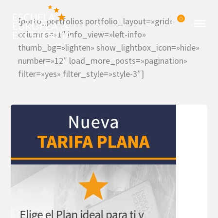
[porto_portfolios portfolio_layout=»grid»
0
columns=»1″ info_view=»left-info»
thumb_bg=»lighten» show_lightbox_icon=»hide»
number=»12″ load_more_posts=»pagination»
filter=»yes» filter_style=»style-3″]